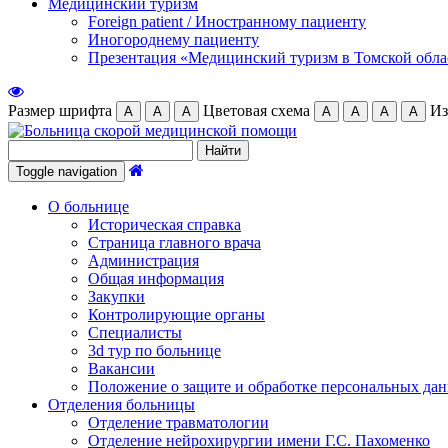
Медицинский туризм
Foreign patient / Иностранному пациенту
Иногороднему пациенту
Презентация «Медицинский туризм в Томской обла
Размер шрифта
Цветовая схема
Из
А
А
А
А
А
А
А
Toggle navigation
О больнице
Историческая справка
Страница главного врача
Администрация
Общая информация
Закупки
Контролирующие органы
Специалисты
3d тур по больнице
Вакансии
Положение о защите и обработке персональных да
Отделения больницы
Отделение травматологии
Отделение нейрохирургии имени Г.С. Пахоменко