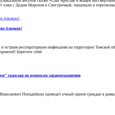
 музыкальной веселой сказке «Сын Ярослав и Кощей Бессмертный
уг елки с Дедом Морозом и Снегурочкой, танцевали и перетягив
их близких!
у и острым респираторным инфекциям на территории Томской о
риятий! Берегите себя!
рием" граждан по вопросам здравоохранения
г Николаевич Попадейкин проведет очный прием граждан в рамк