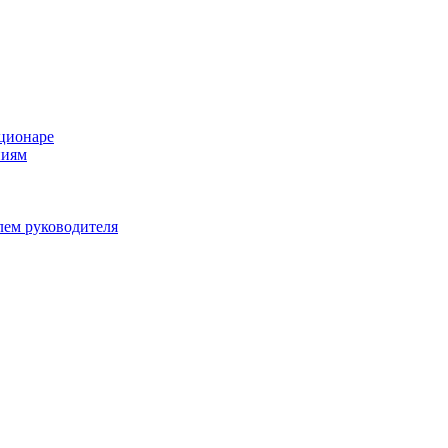
ационаре
ниям
лем руководителя