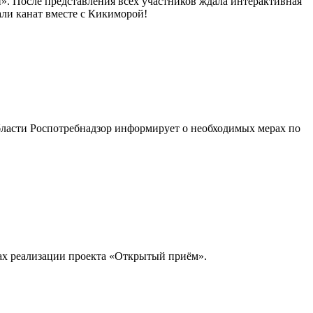
». После представления всех участников ждала интерактивная
али канат вместе с Кикиморой!
бласти Роспотребнадзор информирует о необходимых мерах по
ах реализации проекта «Открытый приём».