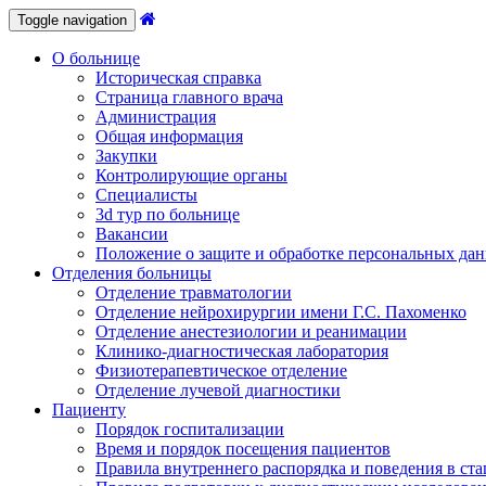
Toggle navigation
О больнице
Историческая справка
Страница главного врача
Администрация
Общая информация
Закупки
Контролирующие органы
Специалисты
3d тур по больнице
Вакансии
Положение о защите и обработке персональных да
Отделения больницы
Отделение травматологии
Отделение нейрохирургии имени Г.С. Пахоменко
Отделение анестезиологии и реанимации
Клинико-диагностическая лаборатория
Физиотерапевтическое отделение
Отделение лучевой диагностики
Пациенту
Порядок госпитализации
Время и порядок посещения пациентов
Правила внутреннего распорядка и поведения в ст