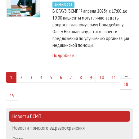
04/04/2025
В ОГАУЗ "БСМП" 7 апреля 2025г. с 17:00 до
19:00 пациенты могут лично задать
вопросы главному врачу Попадейкину
Олегу Николаевичу, а также внести
предложения по улучшению организации
медицинской помощи.
Подробнее...
...
1
2
3
4
5
6
7
8
9
10
11
18
19
Новости БСМП
Новости томского здравоохранения