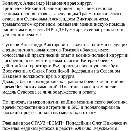
Копанчук Александр Иванович врач хирург,
Гринченко Михаил Владимирович – врач анестезиолог-
реаниматолог, во главе с заведующим Травматологического
отделения Сусиковым Александром Викторовичесм,
травматологом-ортопедом, оказывали медицинскую помощь
пациентам и врачам ЛНР и ДНР, которые сейчас работают в
усиленном режиме.
Сусиков Александр Викторович – является одним из ведущих
специалистов травматологов Томской области, имеет
колоссальный практический опыт в военно-полевой хирургии
, особенно, в сегменте травматологии. Ветеран боевых
действий на территории РФ, проходил военную службу в
Вооруженных Силах Российской Федерации на Северном
Кавказе в должности врача-хирурга.
Дважды был в командировках в районы боевых действий во
время Чеченских кампаний. Имеет награды, в том числе
медаль Суворова за личное мужество и отвагу.
По приезду, на мероприятии ко Дню медицинского работника
врачей торжественно встретили в БКЗ и поблагодарили за
высокий профессионализм, смелость, и отвагу
Главный врач ОГАУЗ «БСМП» Попадейкин Олег Николаевич,
пожелал медикам успехов в работе.
«Желаю им успехов в