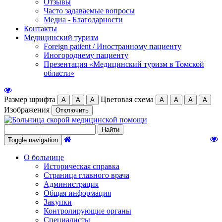
Отзывы
Часто задаваемые вопросы
Медиа - Благодарности
Контакты
Медицинский туризм
Foreign patient / Иностранному пациенту
Иногороднему пациенту
Презентация «Медицинский туризм в Томской
области»
Размер шрифта
Цветовая схема
А
А
А
А
А
А
А
Изображения
Отключить
Toggle navigation
О больнице
Историческая справка
Страница главного врача
Администрация
Общая информация
Закупки
Контролирующие органы
Специалисты