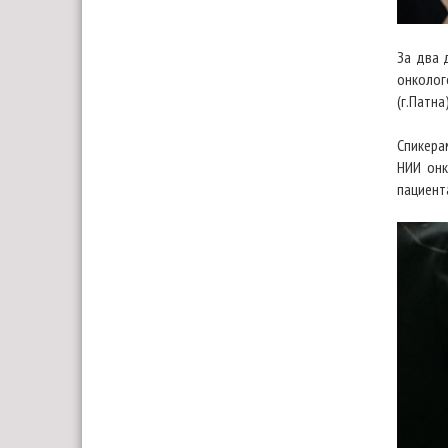
За два 
онколог
(г.Патна)
Спикера
НИИ онк
пациент