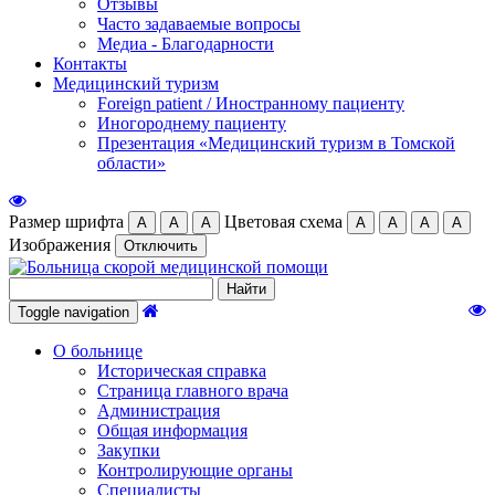
Отзывы
Часто задаваемые вопросы
Медиа - Благодарности
Контакты
Медицинский туризм
Foreign patient / Иностранному пациенту
Иногороднему пациенту
Презентация «Медицинский туризм в Томской
области»
Размер шрифта
Цветовая схема
А
А
А
А
А
А
А
Изображения
Отключить
Toggle navigation
О больнице
Историческая справка
Страница главного врача
Администрация
Общая информация
Закупки
Контролирующие органы
Специалисты