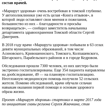
состав врачей.
«Маршрут здоровья» очень востребован в томской глубинке.
У автополиклиники уже есть целая «Книга отзывов», в
которой люди оставляют свои мнения и пожелания,
большинство из них – благодарности и просьбы
возвращаться», — сообщил заместитель начальника
департамента здравоохранения Томской области Сергей
Дмитриев.
В 2018 году врачи «Маршрута здоровья» побывали в 63 селах
девяти муниципальных образований, в том числе
Асиновского, Кривошеинского, Томского, Колпашевского,
Шегарского, Парабельского районов и в городе Кедровом.
Обследования прошли 7300 человек, из них шестеро были
экстренно госпитализированы. Еще 354 пациента направлены
на дообследование, 49 — на плановую госпитализацию.
Неотложную медицинскую помощь получили 52 сельских
жителя. Помимо обследований, врачи обучали сельчан
навыкам оказания первой помощи и основам здорового
образа жизни.
Проект «Маршрут здоровья» стартовал в марте 2017 года
по инициативе главы региона Сергея Жвачкина, став