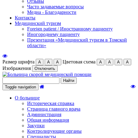
Отзывы
Часто задаваемые вопросы
Медиа - Благодарности
Контакты
Медицинский туризм
Foreign patient / Иностранному пациенту
Иногороднему пациенту
Презентация «Медицинский туризм в Томской
области»
Размер шрифта
Цветовая схема
А
А
А
А
А
А
А
Изображения
Отключить
Toggle navigation
О больнице
Историческая справка
Страница главного врача
Администрация
Общая информация
Закупки
Контролирующие органы
Специалисты