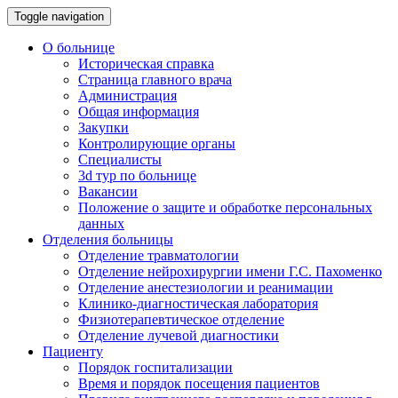
Toggle navigation
О больнице
Историческая справка
Страница главного врача
Администрация
Общая информация
Закупки
Контролирующие органы
Специалисты
3d тур по больнице
Вакансии
Положение о защите и обработке персональных
данных
Отделения больницы
Отделение травматологии
Отделение нейрохирургии имени Г.С. Пахоменко
Отделение анестезиологии и реанимации
Клинико-диагностическая лаборатория
Физиотерапевтическое отделение
Отделение лучевой диагностики
Пациенту
Порядок госпитализации
Время и порядок посещения пациентов