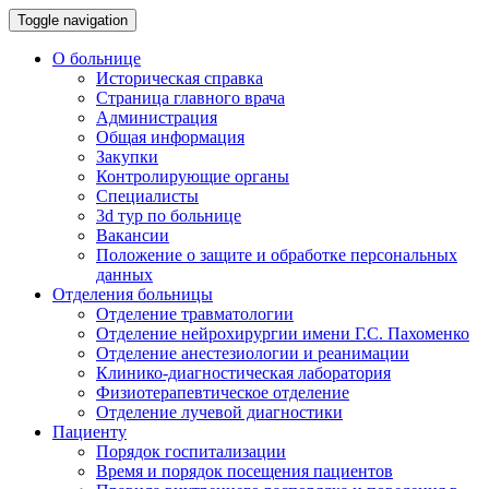
Toggle navigation
О больнице
Историческая справка
Страница главного врача
Администрация
Общая информация
Закупки
Контролирующие органы
Специалисты
3d тур по больнице
Вакансии
Положение о защите и обработке персональных
данных
Отделения больницы
Отделение травматологии
Отделение нейрохирургии имени Г.С. Пахоменко
Отделение анестезиологии и реанимации
Клинико-диагностическая лаборатория
Физиотерапевтическое отделение
Отделение лучевой диагностики
Пациенту
Порядок госпитализации
Время и порядок посещения пациентов