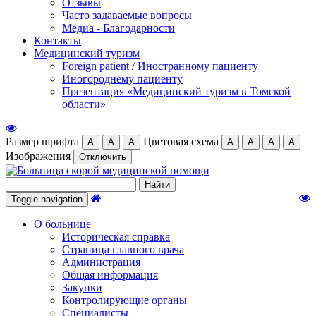
Отзывы
Часто задаваемые вопросы
Медиа - Благодарности
Контакты
Медицинский туризм
Foreign patient / Иностранному пациенту
Иногороднему пациенту
Презентация «Медицинский туризм в Томской
области»
Размер шрифта
Цветовая схема
А
А
А
А
А
А
А
Изображения
Отключить
Toggle navigation
О больнице
Историческая справка
Страница главного врача
Администрация
Общая информация
Закупки
Контролирующие органы
Специалисты