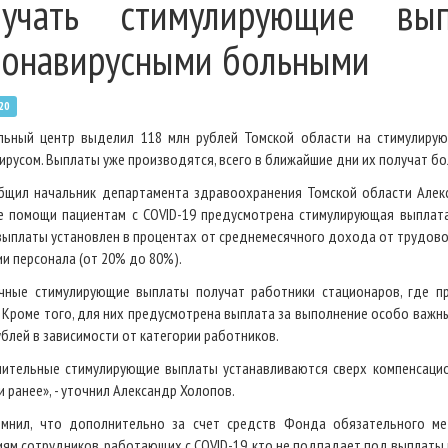
лучать стимулирующие в
ронавирусными больными
20
ьный центр выделил 118 млн рублей Томской области на стимулиру
ирусом. Выплаты уже производятся, всего в ближайшие дни их получат б
бщил начальник департамента здравоохранения Томской области Алекс
е помощи пациентам c COVID-19 предусмотрена стимулирующая выплата
выплаты установлен в процентах от среднемесячного дохода от трудовой
ии персонала (от 20% до 80%).
чные стимулирующие выплаты получат работники стационаров, где пр
 Кроме того, для них предусмотрена выплата за выполнение особо важных
ублей в зависимости от категории работников.
ительные стимулирующие выплаты устанавливаются сверх компенсаци
 ранее», - уточнил Александр Холопов.
мнил, что дополнительно за счет средств Фонда обязательного ме
иям сотрудников, работающих с COVID-19, кто не подпадает под выплаты