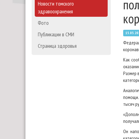
по
Новости томского
здравоохранения
ко
Фото
15.05.20
Публикации в СМИ
Федерал
Страница здоровья
коронав
Как соо
оказани
Размер 
категор
Аналоги
помощи.
тысяч р
«Дополн
получали
Он напо
категор