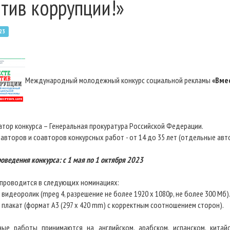
тив коррупции!»
23
Международный молодежный конкурс социальной рекламы
«Вме
атор конкурса – Генеральная прокуратура Российской Федерации.
 авторов и соавторов конкурсных работ - от 14 до 35 лет (отдельные авт
оведения конкурса: c 1 мая по 1 октября 2023
 проводится в следующих номинациях:
 видеоролик (mpeg 4, разрешение не более 1920 х 1080р, не более 300 Мб)
й плакат (формат А3 (297 х 420 mm) с корректным соотношением сторон).
ные работы принимаются на английском, арабском, испанском, китайс