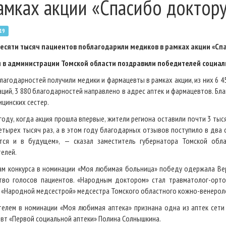
амках акции «Спасибо доктору
19
есяти тысяч пациентов поблагодарили медиков в рамках акции «Спа
 в администрации Томской области поздравили победителей социаль
благодарностей получили медики и фармацевты в рамках акции, из них 6 4
аций, 3 880 благодарностей направлено в адрес аптек и фармацевтов. Бла
ицинских сестер.
 году, когда акция прошла впервые, жители региона оставили почти 3 тыс
етырех тысяч раз, а в этом году благодарных отзывов поступило в два с
тся и в будущем», — сказал заместитель губернатора Томской обл
елей.
ам конкурса в номинации «Моя любимая больница» победу одержала Ве
тво голосов пациентов. «Народным доктором» стал травматолог-орт
а «Народной медсестрой» медсестра Томского областного кожно-венерол
елем в номинации «Моя любимая аптека» признана одна из аптек сети 
вт «Первой социальной аптеки» Полина Солнышкина.