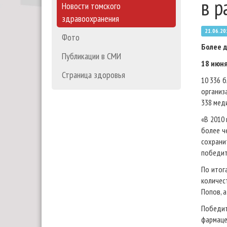
в р
Новости томского
здравоохранения
21.06.20
Фото
Более д
Публикации в СМИ
18 июня
Страница здоровья
10 336 
организ
338 мед
«В 2010
более ч
сохрани
победит
По итог
количес
Попов, 
Победит
фармаце