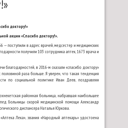
!»
сибо доктору!»
ной акции «Спасибо доктору!».
56 — поступили в адрес врачей, медсестер и медицинских
годарности получили 103 сотрудника аптек, 1673 врача и
ячи благодарностей, в 2016-м сказали «спасибо доктору»
 половиной раза больше. Я уверен, что такая тенденция
асти по социальной политике Иван Деев, поздравляя
рхнекетская районная больница, набравшая наибольшее
опед Больницы скорой медицинской помощи Александр
огического диспансера Наталья Юркова.
«Аптека Лека», звания «Народный аптекарь» удостоена