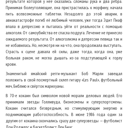
результате которой у неё оказались сломаны рука и два ребра.
Принимая болеутоляющие, она пристрастилась к морфину, начала
пить всевозможные таблетки. Незадолго до этой аварии, в
авиакатастрофе погиб её любимый человек, уже тогда Эдит Пиаф
впала в депрессию и пыталась уйти от реальности с помощью
алкоголя. От самоубийства ее спасла подруга. Лечение не принесло
ожидаемого результата. От алкоголизма и депрессии певица так и
не избавилась. Но, несмотря ни на что, она продолжала выступать.
Страсть к сцене давала ей силы, даже тогда, когда она, уже
больная раком, не могла дышать из-за подступающей к горлу
крови.
Знаменитый ямайский регги-музыкант Боб Марли завещал
положить в свой посмертный склеп гитару «Les Paul», футбольный
мяч, Библию и свёрток марихуаны.
В 70-е кокаин был символом новой морали деловых людей. Его
принимали звезды Голливуда, бизнесмены и суперспортсмены.
Кокаин считался безвредным, но стимулирующим энергию и
поднимающим работоспособность. В июне 1986 года один за
другим от кокаина скончались сразу две суперзвезды — футболист
Дон Роджерс и баскетболист Лен Биас.