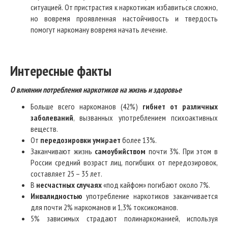
ситуацией. От пристрастия к наркотикам избавиться сложно,
но вовремя проявленная настойчивость и твердость
помогут наркоману вовремя начать лечение.
Интересные факты
О влиянии потребления наркотиков на жизнь и здоровье
Больше всего наркоманов (42%)
гибнет от различных
заболеваний
, вызванных употреблением психоактивных
веществ.
От
передозировки умирает
более 13%.
Заканчивают жизнь
самоубийством
почти 3%. При этом в
России средний возраст лиц, погибших от передозировок,
составляет 25 – 35 лет.
В
несчастных случаях
«под кайфом» погибают около 7%.
Инвалидностью
употребление наркотиков заканчивается
для почти 2% наркоманов и 1,3% токсикоманов.
5% зависимых страдают полинаркоманией, используя