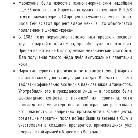
Марихуана была известна южно-американским индейцам
еще 35 веков назад. Наркотик получают из конопли. В 1978
году марихуану курили 10 процентов учащихся американских
школ. Сейчас этот процент вдвое меньше, что объясняется
появлением в школах «крэка».
В 1985 году перуанские таможенники пресекли экспорт
крупных партий мёда из Эквадора, обнаружив в нём кокаин.
Причём наркотик не был подмешан механическим способом.
Для получения такого мёда пчёл выпускали на плантации
коки.
Наркотик первитин (производное метамфетамина) широко
использовался для стимуляции солдат Вермахта — его
таблетки официально входили в паёк лётчиков и танкистов.
Употребляли его и гражданские лица — в продаже были
шоколадные конфеты с начинкой из первитина, хотя
впоследствии министерство здравоохранения распознало
его опасность и запретило производство. Фармацевты,
создавшие первитин, после войны были вывезены в США и
участвовали в создании препаратов, применявшихся уже
американской армией в Корее и во Вьетнаме.