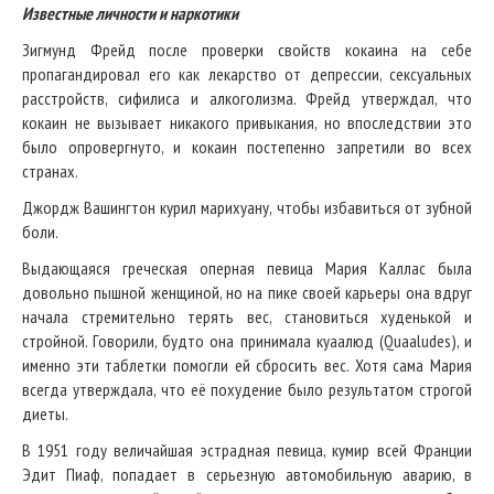
Известные личности и наркотики
Зигмунд Фрейд после проверки свойств кокаина на себе
пропагандировал его как лекарство от депрессии, сексуальных
расстройств, сифилиса и алкоголизма. Фрейд утверждал, что
кокаин не вызывает никакого привыкания, но впоследствии это
было опровергнуто, и кокаин постепенно запретили во всех
странах.
Джордж Вашингтон курил марихуану, чтобы избавиться от зубной
боли.
Выдающаяся греческая оперная певица Мария Каллас была
довольно пышной женщиной, но на пике своей карьеры она вдруг
начала стремительно терять вес, становиться худенькой и
стройной. Говорили, будто она принимала куаалюд (Quaaludes), и
именно эти таблетки помогли ей сбросить вес. Хотя сама Мария
всегда утверждала, что её похудение было результатом строгой
диеты.
В 1951 году величайшая эстрадная певица, кумир всей Франции
Эдит Пиаф, попадает в серьезную автомобильную аварию, в