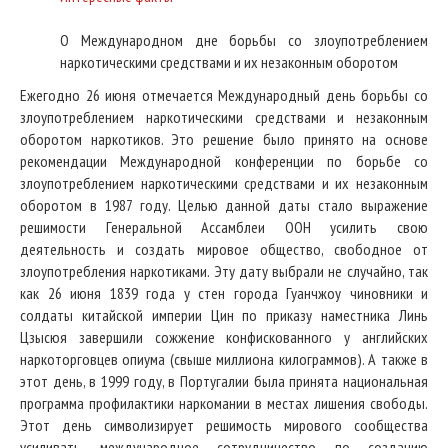
О Международном дне борьбы со злоупотреблением
наркотическими средствами и их незаконным оборотом
Ежегодно 26 июня отмечается Международный день борьбы со
злоупотреблением наркотическими средствами и незаконным
оборотом наркотиков. Это решение было принято на основе
рекомендации Международной конференции по борьбе со
злоупотреблением наркотическими средствами и их незаконным
оборотом в 1987 году. Целью данной даты стало выражение
решимости Генеральной Ассамблеи ООН усилить свою
деятельность и создать мировое общество, свободное от
злоупотребления наркотиками. Эту дату выбрали не случайно, так
как 26 июня 1839 года у стен города Гуанчжоу чиновники и
солдаты китайской империи Цин по приказу наместника Линь
Цзысюя завершили сожжение конфискованного у английских
наркоторговцев опиума (свыше миллиона килограммов). А также в
этот день, в 1999 году, в Португалии была принята национальная
программа профилактики наркомании в местах лишения свободы.
Этот день символизирует решимость мирового сообщества
усиливать международное сотрудничество по созданию