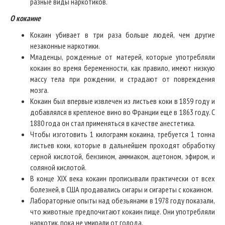
разные виды наркотиков.
О кокаине
Кокаин убивает в три раза больше людей, чем другие
незаконные наркотики.
Младенцы, рожденные от матерей, которые употребляли
кокаин во время беременности, как правило, имеют низкую
массу тела при рождении, и страдают от повреждения
мозга.
Кокаин был впервые извлечен из листьев коки в 1859 году и
добавлялся в крепленое вино во Франции еще в 1863 году. С
1880 года он стал применяться в качестве анестетика.
Чтобы изготовить 1 килограмм кокаина, требуется 1 тонна
листьев коки, которые в дальнейшем проходят обработку
серной кислотой, бензином, аммиаком, ацетоном, эфиром, и
соляной кислотой.
В конце XIX века кокаин прописывали практически от всех
болезней, в США продавались сигары и сигареты с кокаином.
Лабораторные опыты над обезьянами в 1978 году показали,
что животные предпочитают кокаин пище. Они употребляли
наркотик, пока не умирали от голода.