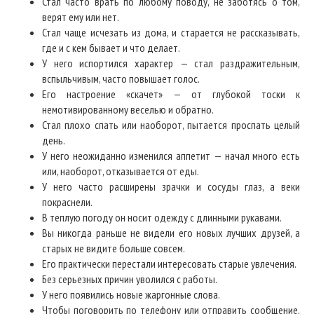
Стал часто врать по любому поводу, не заботясь о том,
верят ему или нет.
Стал чаще исчезать из дома, и старается не рассказывать,
где и с кем бывает и что делает.
У него испортился характер — стал раздражительным,
вспыльчивым, часто повышает голос.
Его настроение «скачет» — от глубокой тоски к
немотивированному веселью и обратно.
Стал плохо спать или наоборот, пытается проспать целый
день.
У него неожиданно изменился аппетит — начал много есть
или, наоборот, отказывается от еды.
У него часто расширены зрачки и сосуды глаз, а веки
покраснели.
В теплую погоду он носит одежду с длинными рукавами.
Вы никогда раньше не видели его новых лучших друзей, а
старых не видите больше совсем.
Его практически перестали интересовать старые увлечения.
Без серьезных причин уволился с работы.
У него появились новые жаргонные слова.
Чтобы поговорить по телефону или отправить сообщение,