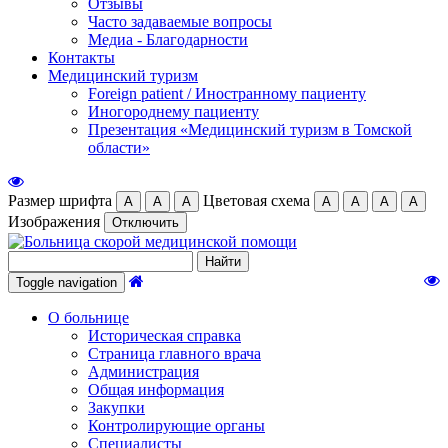
Отзывы
Часто задаваемые вопросы
Медиа - Благодарности
Контакты
Медицинский туризм
Foreign patient / Иностранному пациенту
Иногороднему пациенту
Презентация «Медицинский туризм в Томской
области»
Размер шрифта
Цветовая схема
А
А
А
А
А
А
А
Изображения
Отключить
Toggle navigation
О больнице
Историческая справка
Страница главного врача
Администрация
Общая информация
Закупки
Контролирующие органы
Специалисты