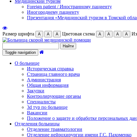
Медицинский туризм
Foreign patient / Иностранному пациенту
Иногороднему пациенту
Презентация «Медицинский туризм в Томской обла
Размер шрифта
Цветовая схема
Из
А
А
А
А
А
А
А
Toggle navigation
О больнице
Историческая справка
Страница главного врача
Администрация
Общая информация
Закупки
Контролирующие органы
Специалисты
3d тур по больнице
Вакансии
Положение о защите и обработке персональных да
Отделения больницы
Отделение травматологии
Отделение нейрохирургии имени Г.С. Пахоменко