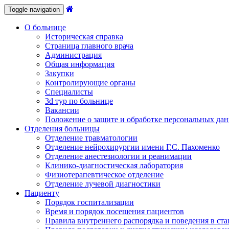
Toggle navigation
О больнице
Историческая справка
Страница главного врача
Администрация
Общая информация
Закупки
Контролирующие органы
Специалисты
3d тур по больнице
Вакансии
Положение о защите и обработке персональных да
Отделения больницы
Отделение травматологии
Отделение нейрохирургии имени Г.С. Пахоменко
Отделение анестезиологии и реанимации
Клинико-диагностическая лаборатория
Физиотерапевтическое отделение
Отделение лучевой диагностики
Пациенту
Порядок госпитализации
Время и порядок посещения пациентов
Правила внутреннего распорядка и поведения в ст