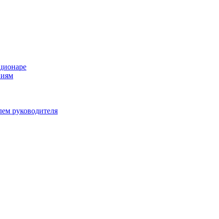
ационаре
ниям
лем руководителя